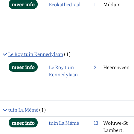
Ecokathedraal
1
Mildam
Le Roy tuin Kennedylaan
( 1 )
Le Roy tuin
2
Heerenveen
Kennedylaan
tuin La Mémé
( 1 )
tuin La Mémé
13
Woluwe-St
Lambert,