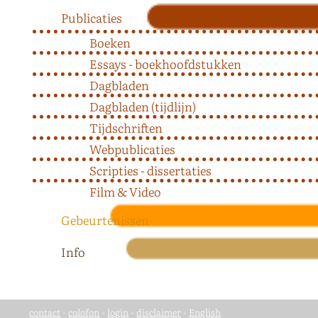
Publicaties
Boeken
Essays - boekhoofdstukken
Dagbladen
Dagbladen (tijdlijn)
Tijdschriften
Webpublicaties
Scripties - dissertaties
Film & Video
Gebeurtenissen
Info
contact
-
colofon
-
login
-
disclaimer
-
English