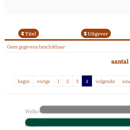
Titel
Uitgever
Geen gegevens beschikbaar
aantal
begin
vorige
1
2
3
4
volgende
ein
Welkom
Projecten