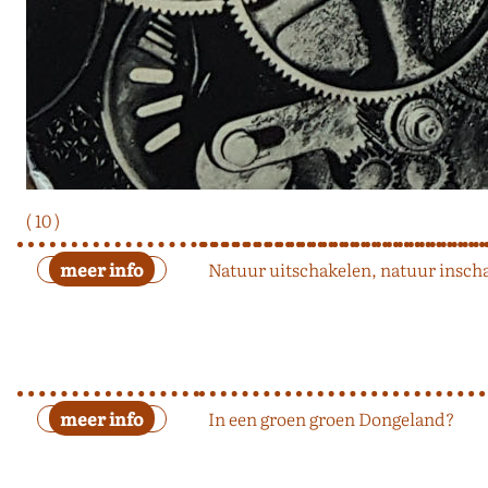
( 10 )
Natuur uitschakelen, natuur insch
In een groen groen Dongeland?