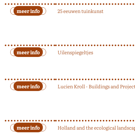
25 eeuwen tuinkunst
Uilenspiegeltjes
Lucien Kroll - Buildings and Projec
Holland and the ecological landsca