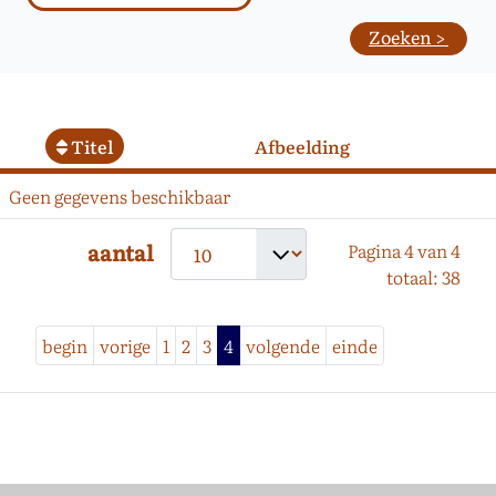
Titel
Afbeelding
Geen gegevens beschikbaar
aantal
Pagina 4 van 4
totaal: 38
begin
vorige
1
2
3
4
volgende
einde