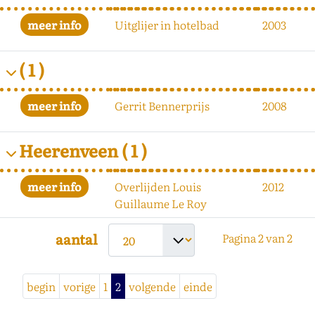
Uitglijer in hotelbad
2003
( 1 )
Gerrit Bennerprijs
2008
Heerenveen
( 1 )
Overlijden Louis
2012
Guillaume Le Roy
aantal
Pagina 2 van 2
begin
vorige
1
2
volgende
einde