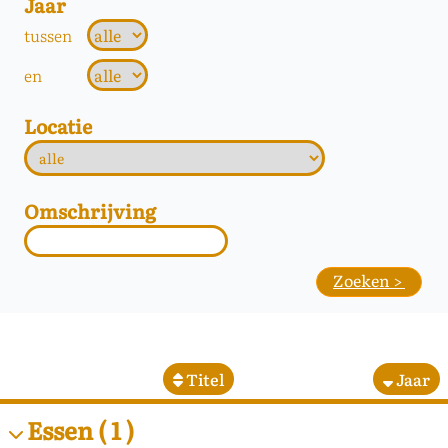
Jaar
tussen
en
Locatie
Omschrijving
Titel
Jaar
Essen
( 1 )