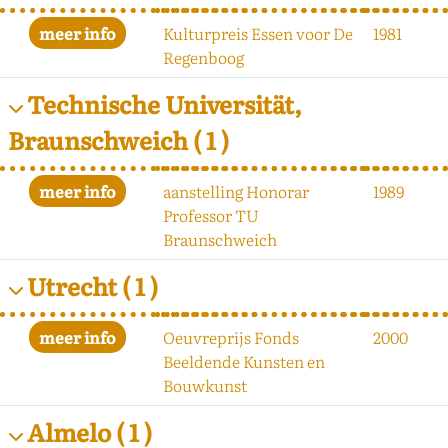
Kulturpreis Essen voor De
1981
Regenboog
Technische Universität,
Braunschweich
( 1 )
aanstelling Honorar
1989
Professor TU
Braunschweich
Utrecht
( 1 )
Oeuvreprijs Fonds
2000
Beeldende Kunsten en
Bouwkunst
Almelo
( 1 )