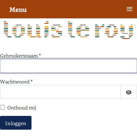
≡
Menu
Gebruikersnaam
*
Wachtwoord
*
To
Onthoud mij
Inloggen