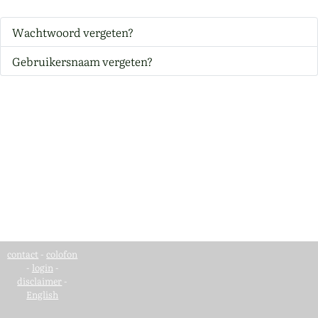
Wachtwoord vergeten?
Gebruikersnaam vergeten?
contact
-
colofon
-
login
-
disclaimer
-
English