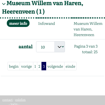
Museum Willem van Haren,
Heerenveen
( 1 )
Infowand
Museum Willem
van Haren,
Heerenveen
aantal
Pagina 3 van 3
totaal: 25
begin
vorige
1
2
3
volgende
einde
contact
-
colofon
-
login
-