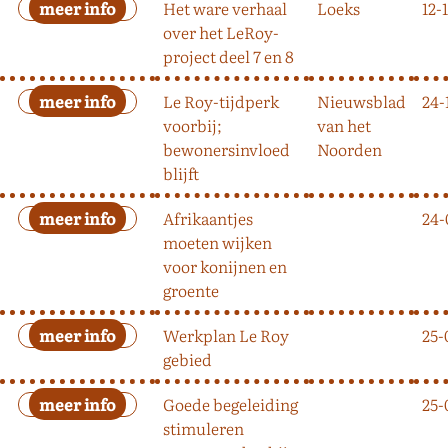
Het ware verhaal
Loeks
12-
over het LeRoy-
project deel 7 en 8
Le Roy-tijdperk
Nieuwsblad
24-
voorbij;
van het
bewonersinvloed
Noorden
blijft
Afrikaantjes
24-
moeten wijken
voor konijnen en
groente
Werkplan Le Roy
25-
gebied
Goede begeleiding
25-
stimuleren