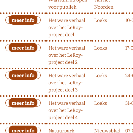
voor publiek
Noorden
Het ware verhaal
Loeks
10-
over het LeRoy-
project deel 1
Het ware verhaal
Loeks
17-
over het LeRoy-
project deel 2
Het ware verhaal
Loeks
24-
over het LeRoy-
project deel 3
Het ware verhaal
Loeks
31-
over het LeRoy-
project deel 4
Natuurpark
Nieuwsblad
07-