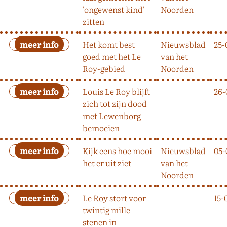
'ongewenst kind'
Noorden
zitten
Het komt best
Nieuwsblad
25-
goed met het Le
van het
Roy-gebied
Noorden
Louis Le Roy blijft
26-
zich tot zijn dood
met Lewenborg
bemoeien
Kijk eens hoe mooi
Nieuwsblad
05-
het er uit ziet
van het
Noorden
Le Roy stort voor
15-
twintig mille
stenen in