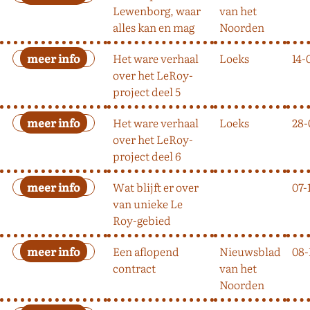
Lewenborg, waar
van het
alles kan en mag
Noorden
Het ware verhaal
Loeks
14-
over het LeRoy-
project deel 5
Het ware verhaal
Loeks
28-
over het LeRoy-
project deel 6
Wat blijft er over
07-
van unieke Le
Roy-gebied
Een aflopend
Nieuwsblad
08-
contract
van het
Noorden