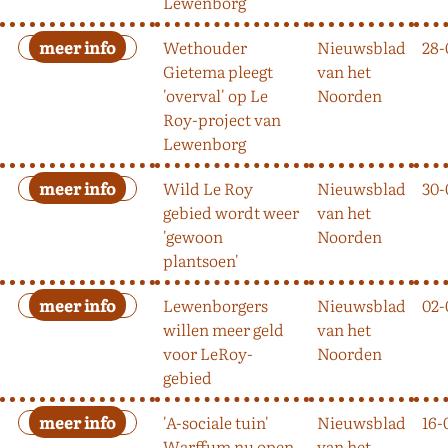
Lewenborg
Wethouder
Nieuwsblad
28-
Gietema pleegt
van het
'overval' op Le
Noorden
Roy-project van
Lewenborg
Wild Le Roy
Nieuwsblad
30-
gebied wordt weer
van het
'gewoon
Noorden
plantsoen'
Lewenborgers
Nieuwsblad
02-
willen meer geld
van het
voor LeRoy-
Noorden
gebied
'A-sociale tuin'
Nieuwsblad
16-
Warffum nu open
van het