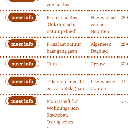
van Le Roy
Ecotect Le Roy:
Nieuwsblad
28-
'Ook de stad is
van het
natuurgebied'
Noorden
Fries laat natuur
Algemeen
28-
haar gang gaan
Dagblad
Tuin
Trouw
30-
Tekenleraar vecht
Leeuwarder
04-
eervol ontslag aan
Courant
Monatsheft fur
01-
Wohnungs udn
Stadtebau
Okoligisches