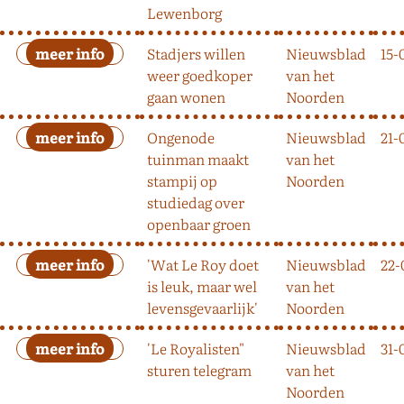
Lewenborg
Stadjers willen
Nieuwsblad
15-
weer goedkoper
van het
gaan wonen
Noorden
Ongenode
Nieuwsblad
21-
tuinman maakt
van het
stampij op
Noorden
studiedag over
openbaar groen
'Wat Le Roy doet
Nieuwsblad
22-
is leuk, maar wel
van het
levensgevaarlijk'
Noorden
'Le Royalisten"
Nieuwsblad
31-
sturen telegram
van het
Noorden