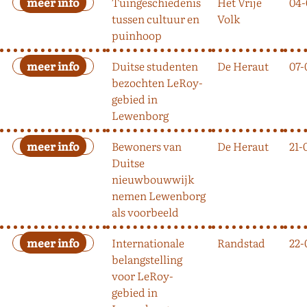
Tuingeschiedenis
Het Vrije
04-
tussen cultuur en
Volk
puinhoop
Duitse studenten
De Heraut
07-
bezochten LeRoy-
gebied in
Lewenborg
Bewoners van
De Heraut
21-
Duitse
nieuwbouwwijk
nemen Lewenborg
als voorbeeld
Internationale
Randstad
22-
belangstelling
voor LeRoy-
gebied in