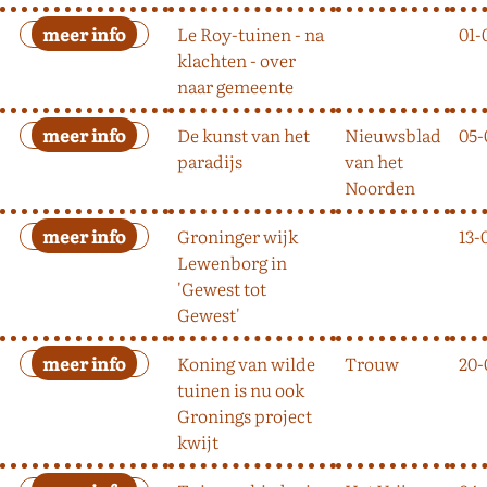
Le Roy-tuinen - na
01-
klachten - over
naar gemeente
De kunst van het
Nieuwsblad
05-
paradijs
van het
Noorden
Groninger wijk
13-
Lewenborg in
'Gewest tot
Gewest'
Koning van wilde
Trouw
20-
tuinen is nu ook
Gronings project
kwijt