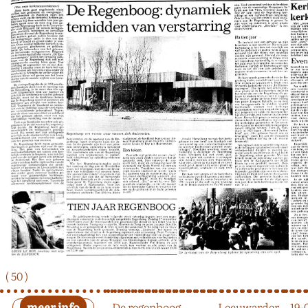
( 50 )
De regenboog
Leeuwarder
19-