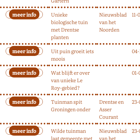
Gartern
Unieke
Nieuwsblad
11-
biologische tuin
van het
met Drentse
Noorden
planten
Uit puin groeit iets
04-
moois
Wat blijft er over
01-
van unieke Le
Roy-gebied?
Tuinman spit
Drentse en
23-
Groningen onder
Asser
Courant
Wilde tuinman
Nieuwsblad
23-
laat gemeente met
van het