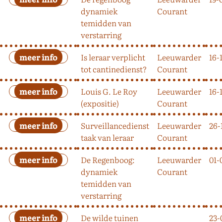
dynamiek
Courant
temidden van
verstarring
Is leraar verplicht
Leeuwarder
16-
tot cantinedienst?
Courant
Louis G. Le Roy
Leeuwarder
16-
(expositie)
Courant
Surveillancedienst
Leeuwarder
26-
taak van leraar
Courant
De Regenboog:
Leeuwarder
01-
dynamiek
Courant
temidden van
verstarring
De wilde tuinen
23-