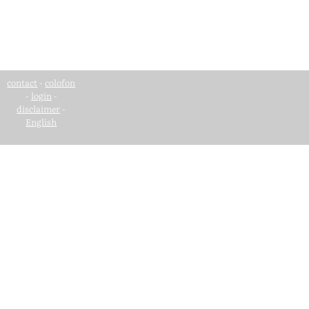
contact
-
colofon
-
login
-
disclaimer
-
English