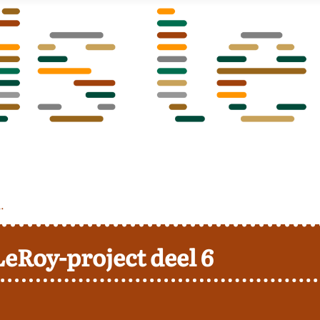
.
LeRoy-project deel 6