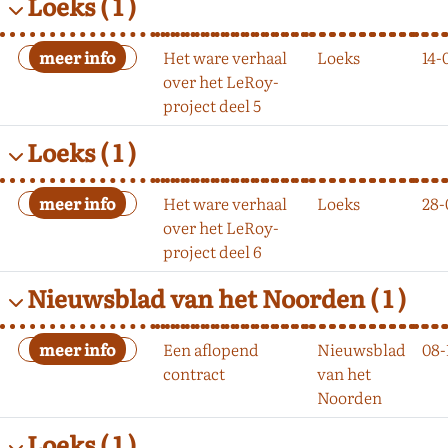
Loeks
( 1 )
Het ware verhaal
Loeks
14-
over het LeRoy-
project deel 5
Loeks
( 1 )
Het ware verhaal
Loeks
28-
over het LeRoy-
project deel 6
Nieuwsblad van het Noorden
( 1 )
Een aflopend
Nieuwsblad
08-
contract
van het
Noorden
Loeks
( 1 )