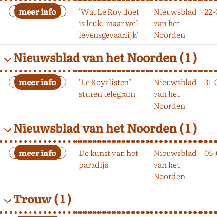
'Wat Le Roy doet
Nieuwsblad
22-
is leuk, maar wel
van het
levensgevaarlijk'
Noorden
Nieuwsblad van het Noorden
( 1 )
'Le Royalisten"
Nieuwsblad
31-
sturen telegram
van het
Noorden
Nieuwsblad van het Noorden
( 1 )
De kunst van het
Nieuwsblad
05-
paradijs
van het
Noorden
Trouw
( 1 )