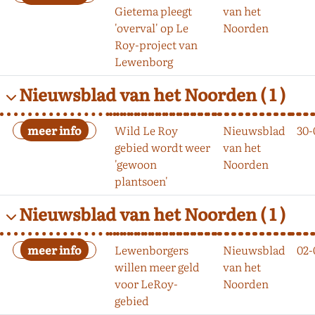
Gietema pleegt
van het
'overval' op Le
Noorden
Roy-project van
Lewenborg
Nieuwsblad van het Noorden
( 1 )
Wild Le Roy
Nieuwsblad
30-
gebied wordt weer
van het
'gewoon
Noorden
plantsoen'
Nieuwsblad van het Noorden
( 1 )
Lewenborgers
Nieuwsblad
02-
willen meer geld
van het
voor LeRoy-
Noorden
gebied