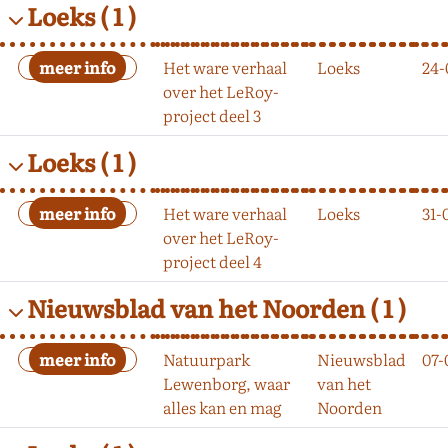
Loeks
( 1 )
Het ware verhaal
Loeks
24-
over het LeRoy-
project deel 3
Loeks
( 1 )
Het ware verhaal
Loeks
31-
over het LeRoy-
project deel 4
Nieuwsblad van het Noorden
( 1 )
Natuurpark
Nieuwsblad
07-
Lewenborg, waar
van het
alles kan en mag
Noorden