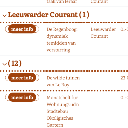
taak van leraar
Courant
Leeuwarder Courant
( 1 )
De Regenboog:
Leeuwarder
01-
dynamiek
Courant
temidden van
verstarring
( 12 )
De wilde tuinen
23-
van Le Roy
Monatsheft fur
01-
Wohnungs udn
Stadtebau
Okoligisches
Gartern