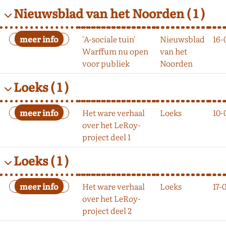
Nieuwsblad van het Noorden
( 1 )
'A-sociale tuin'
Nieuwsblad
16-
Warffum nu open
van het
voor publiek
Noorden
Loeks
( 1 )
Het ware verhaal
Loeks
10-
over het LeRoy-
project deel 1
Loeks
( 1 )
Het ware verhaal
Loeks
17-
over het LeRoy-
project deel 2