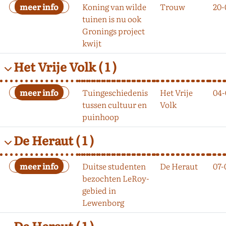
Koning van wilde
Trouw
20-
tuinen is nu ook
Gronings project
kwijt
Het Vrije Volk
( 1 )
Tuingeschiedenis
Het Vrije
04-
tussen cultuur en
Volk
puinhoop
De Heraut
( 1 )
Duitse studenten
De Heraut
07-
bezochten LeRoy-
gebied in
Lewenborg
De Heraut
( 1 )