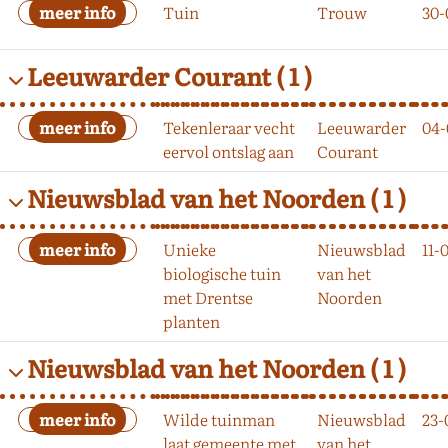
Tuin
Trouw
30-
Leeuwarder Courant
( 1 )
Tekenleraar vecht
Leeuwarder
04-
eervol ontslag aan
Courant
Nieuwsblad van het Noorden
( 1 )
Unieke
Nieuwsblad
11-
biologische tuin
van het
met Drentse
Noorden
planten
Nieuwsblad van het Noorden
( 1 )
Wilde tuinman
Nieuwsblad
23-
laat gemeente met
van het