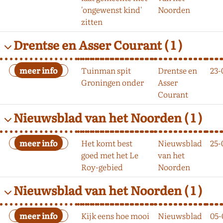
'ongewenst kind'
Noorden
zitten
Drentse en Asser Courant
( 1 )
Tuinman spit
Drentse en
23-
Groningen onder
Asser
Courant
Nieuwsblad van het Noorden
( 1 )
Het komt best
Nieuwsblad
25-
goed met het Le
van het
Roy-gebied
Noorden
Nieuwsblad van het Noorden
( 1 )
Kijk eens hoe mooi
Nieuwsblad
05-