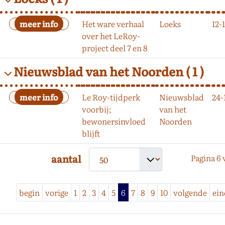
Het ware verhaal
Loeks
12-
over het LeRoy-
project deel 7 en 8
Nieuwsblad van het Noorden
( 1 )
Le Roy-tijdperk
Nieuwsblad
24-
voorbij;
van het
bewonersinvloed
Noorden
blijft
aantal
Pagina 6 
begin
vorige
1
2
3
4
5
6
7
8
9
10
volgende
ein