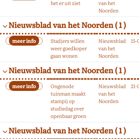
het er uit ziet
van het
Noorden
Nieuwsblad van het Noorden
( 1 )
Stadjers willen
Nieuwsblad
15-
weer goedkoper
van het
gaan wonen
Noorden
Nieuwsblad van het Noorden
( 1 )
Ongenode
Nieuwsblad
21-
tuinman maakt
van het
stampij op
Noorden
studiedag over
openbaar groen
Nieuwsblad van het Noorden
( 1 )