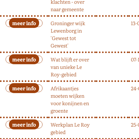
klachten - over
naar gemeente
Groninger wijk
13-
Lewenborg in
'Gewest tot
Gewest'
Wat blijft er over
07-
van unieke Le
Roy-gebied
Afrikaantjes
24-
moeten wijken
voor konijnen en
groente
Werkplan Le Roy
25-
gebied