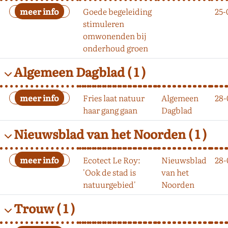
Goede begeleiding
25-
stimuleren
omwonenden bij
onderhoud groen
Algemeen Dagblad
( 1 )
Fries laat natuur
Algemeen
28-
haar gang gaan
Dagblad
Nieuwsblad van het Noorden
( 1 )
Ecotect Le Roy:
Nieuwsblad
28-
'Ook de stad is
van het
natuurgebied'
Noorden
Trouw
( 1 )