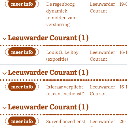
De regenboog
Leeuwarder
19-
dynamiek
Courant
temidden van
verstarring
Leeuwarder Courant
( 1 )
Louis G. Le Roy
Leeuwarder
16-
(expositie)
Courant
Leeuwarder Courant
( 1 )
Is leraar verplicht
Leeuwarder
16-
tot cantinedienst?
Courant
Leeuwarder Courant
( 1 )
Surveillancedienst
Leeuwarder
26-