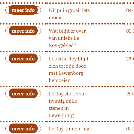
Uit puin groeit iets
04-
moois
Wat blijft er over
01-
van unieke Le
Roy-gebied?
Louis Le Roy blijft
26-
zich tot zijn dood
met Lewenborg
bemoeien
Le Roy stort voor
15-
twintig mille
stenen in
Lewenborg
Le Roy-tuinen - na
01-