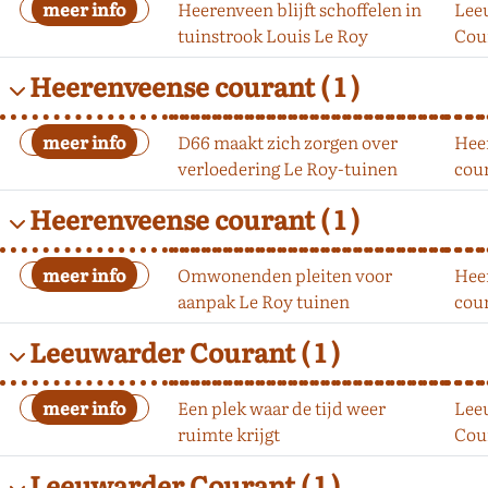
Heerenveen blijft schoffelen in
Lee
tuinstrook Louis Le Roy
Cou
Heerenveense courant
( 1 )
D66 maakt zich zorgen over
Hee
verloedering Le Roy-tuinen
cou
Heerenveense courant
( 1 )
Omwonenden pleiten voor
Hee
aanpak Le Roy tuinen
cou
Leeuwarder Courant
( 1 )
Een plek waar de tijd weer
Lee
ruimte krijgt
Cou
Leeuwarder Courant
( 1 )