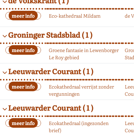
de Volkskrant
( 1 )
Eco-kathedraal Mildam
de 
Groninger Stadsblad
( 1 )
Groene fantasie in Lewenborger
Gro
Le Roy gebied
Sta
Leeuwarder Courant
( 1 )
Ecokathedraal verrijst zonder
Lee
vergunningen
Cou
Leeuwarder Courant
( 1 )
Ecokathedraal (ingezonden
Lee
brief)
Cou