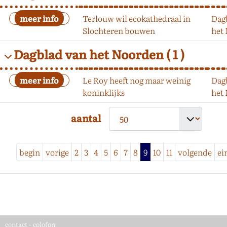
Terlouw wil ecokathedraal in
Dag
Slochteren bouwen
het
Dagblad van het Noorden
( 1 )
Le Roy heeft nog maar weinig
Dag
koninklijks
het
aantal
begin
vorige
2
3
4
5
6
7
8
9
10
11
volgende
ei
contact
-
colofon