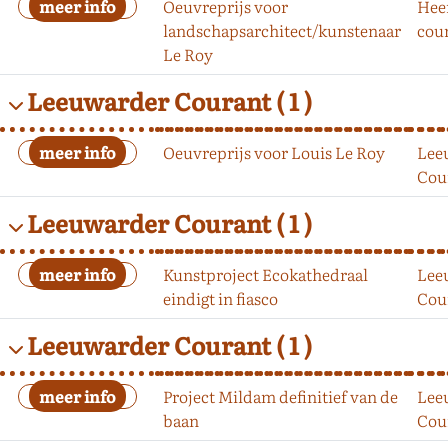
Oeuvreprijs voor
Hee
landschapsarchitect/kunstenaar
cou
Le Roy
Leeuwarder Courant
( 1 )
Oeuvreprijs voor Louis Le Roy
Lee
Cou
Leeuwarder Courant
( 1 )
Kunstproject Ecokathedraal
Lee
eindigt in fiasco
Cou
Leeuwarder Courant
( 1 )
Project Mildam definitief van de
Lee
baan
Cou