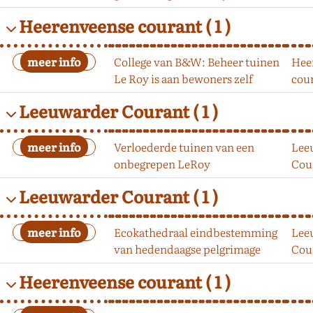
Heerenveense courant
( 1 )
College van B&W: Beheer tuinen
Hee
Le Roy is aan bewoners zelf
cou
Leeuwarder Courant
( 1 )
Verloederde tuinen van een
Lee
onbegrepen LeRoy
Cou
Leeuwarder Courant
( 1 )
Ecokathedraal eindbestemming
Lee
van hedendaagse pelgrimage
Cou
Heerenveense courant
( 1 )