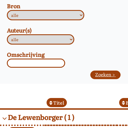
Bron
Auteur(s)
Omschrijving
Titel
B
De Lewenborger
( 1 )