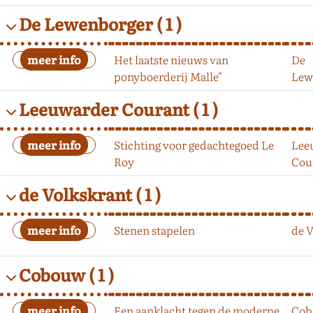
De Lewenborger
( 1 )
Het laatste nieuws van
De
ponyboerderij Malle"
Lew
Leeuwarder Courant
( 1 )
Stichting voor gedachtegoed Le
Lee
Roy
Cou
de Volkskrant
( 1 )
Stenen stapelen
de 
Cobouw
( 1 )
Een aanklacht tegen de moderne
Cob