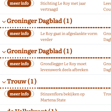
Stichting Le Roy met jaar
Lee
vertraagd
Cou
Groninger Dagblad
( 1 )
Le Roy gaat in afgeslankte vorm
Gro
verder
Dag
Groninger Dagblad
( 1 )
Grondlegger Le Roy moet
Gro
levenswerk deels afbreken
Dag
Trouw
( 1 )
Stinzenflora bekijken op
Tro
Martena State