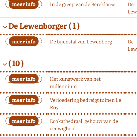
In de greep van de Bereklauw
De
Lew
De Lewenborger
( 1 )
De bijenstal van Lewenborg
De
Lew
( 10 )
Het kunstwerk van het
millennium
Verloedering bedreigt tuinen Le
Roy
Ecokathedraal, gebouw van de
eeuwigheid