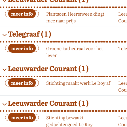
Plantsoen Heerenveen dingt
Lee
mee naar prijs
Cou
Telegraaf
( 1 )
Groene kathedraal voor het
Tele
leven
Leeuwarder Courant
( 1 )
Stichting maakt werk Le Roy af
Lee
Cou
Leeuwarder Courant
( 1 )
Stichting bewaakt
Lee
gedachtengoed Le Roy
Cou