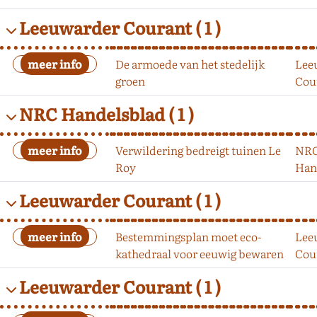
Leeuwarder Courant
( 1 )
De armoede van het stedelijk
Lee
groen
Cou
NRC Handelsblad
( 1 )
Verwildering bedreigt tuinen Le
NR
Roy
Han
Leeuwarder Courant
( 1 )
Bestemmingsplan moet eco-
Lee
kathedraal voor eeuwig bewaren
Cou
Leeuwarder Courant
( 1 )