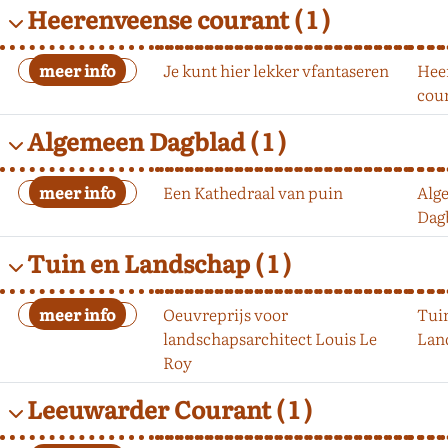
Heerenveense courant
( 1 )
Je kunt hier lekker vfantaseren
Hee
cou
Algemeen Dagblad
( 1 )
Een Kathedraal van puin
Alg
Dag
Tuin en Landschap
( 1 )
Oeuvreprijs voor
Tui
landschapsarchitect Louis Le
Lan
Roy
Leeuwarder Courant
( 1 )