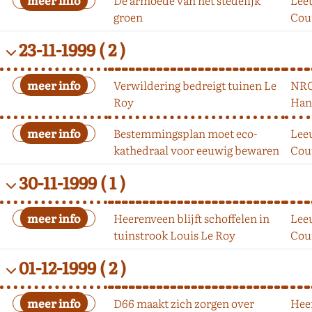
groen
Cou
23-11-1999
( 2 )
Verwildering bedreigt tuinen Le
NR
Roy
Han
Bestemmingsplan moet eco-
Lee
kathedraal voor eeuwig bewaren
Cou
30-11-1999
( 1 )
Heerenveen blijft schoffelen in
Lee
tuinstrook Louis Le Roy
Cou
01-12-1999
( 2 )
D66 maakt zich zorgen over
Hee