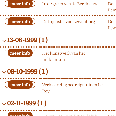
In de greep van de Bereklauw
De
Lew
De bijenstal van Lewenborg
De
Lew
13-08-1999
( 1 )
Het kunstwerk van het
millennium
08-10-1999
( 1 )
Verloedering bedreigt tuinen Le
Roy
02-11-1999
( 1 )
De armoede van het stedelijk
Lee