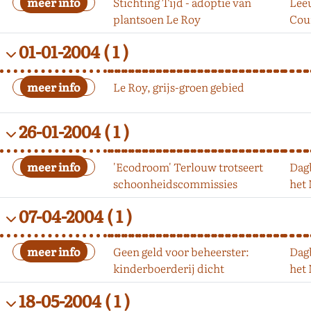
Stichting Tijd - adoptie van
Lee
plantsoen Le Roy
Cou
01-01-2004
( 1 )
Le Roy, grijs-groen gebied
26-01-2004
( 1 )
'Ecodroom' Terlouw trotseert
Dag
schoonheidscommissies
het
07-04-2004
( 1 )
Geen geld voor beheerster:
Dag
kinderboerderij dicht
het
18-05-2004
( 1 )