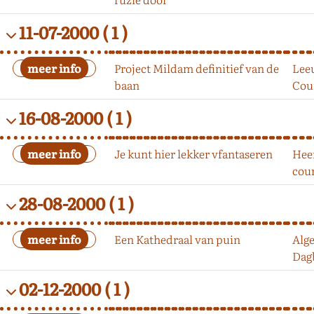
11-07-2000
( 1 )
Project Mildam definitief van de
Lee
baan
Cou
16-08-2000
( 1 )
Je kunt hier lekker vfantaseren
Hee
cou
28-08-2000
( 1 )
Een Kathedraal van puin
Alg
Dag
02-12-2000
( 1 )