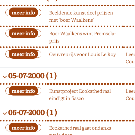
Beeldende kunst deel prijzen
met 'boer Waalkens'
Boer Waalkens wint Premsela-
prijs
Oeuvreprijs voor Louis Le Roy
Lee
Cou
05-07-2000
( 1 )
Kunstproject Ecokathedraal
Lee
eindigt in fiasco
Cou
06-07-2000
( 1 )
Ecokathedraal gaat ondanks
ruzie door