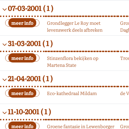
07-03-2001
( 1 )
Grondlegger Le Roy moet
Gro
levenswerk deels afbreken
Dag
31-03-2001
( 1 )
Stinzenflora bekijken op
Tro
Martena State
21-04-2001
( 1 )
Eco-kathedraal Mildam
de 
11-10-2001
( 1 )
Groene fantasie in Lewenborger
Gro