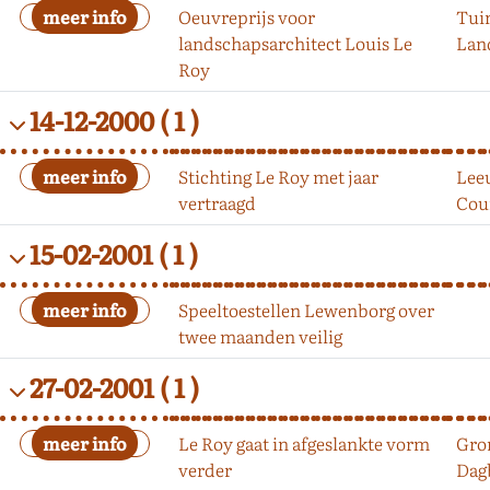
Oeuvreprijs voor
Tui
landschapsarchitect Louis Le
Lan
Roy
14-12-2000
( 1 )
Stichting Le Roy met jaar
Lee
vertraagd
Cou
15-02-2001
( 1 )
Speeltoestellen Lewenborg over
twee maanden veilig
27-02-2001
( 1 )
Le Roy gaat in afgeslankte vorm
Gro
verder
Dag