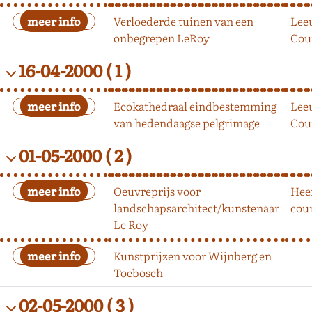
Verloederde tuinen van een
Lee
onbegrepen LeRoy
Cou
16-04-2000
( 1 )
Ecokathedraal eindbestemming
Lee
van hedendaagse pelgrimage
Cou
01-05-2000
( 2 )
Oeuvreprijs voor
Hee
landschapsarchitect/kunstenaar
cou
Le Roy
Kunstprijzen voor Wijnberg en
Toebosch
02-05-2000
( 3 )