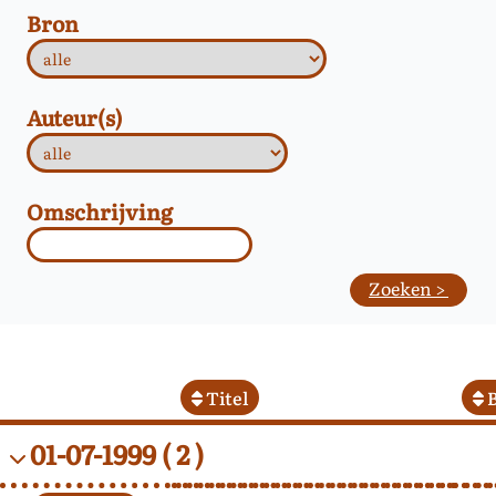
Bron
Auteur(s)
Omschrijving
Titel
B
01-07-1999
( 2 )