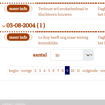
Terlouw wil ecokathedraal in
Dag
Slochteren bouwen
het
03-08-2004
( 1 )
Le Roy heeft nog maar weinig
Dag
koninklijks
het
aantal
begin
vorige
2
3
4
5
6
7
8
9
10
11
volgende
ei
contact
-
colofon