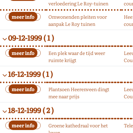
verloedering Le Roy-tuinen
cou
Omwonenden pleiten voor
Hee
aanpak Le Roy tuinen
cou
09-12-1999
( 1 )
Een plek waar de tijd weer
Lee
ruimte krijgt
Cou
16-12-1999
( 1 )
Plantsoen Heerenveen dingt
Lee
mee naar prijs
Cou
18-12-1999
( 2 )
Groene kathedraal voor het
Tele
leven