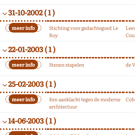
31-10-2002
( 1 )
Stichting voor gedachtegoed Le
Lee
Roy
Cou
22-01-2003
( 1 )
Stenen stapelen
de 
25-02-2003
( 1 )
Een aanklacht tegen de moderne
Cob
architectuur
14-06-2003
( 1 )