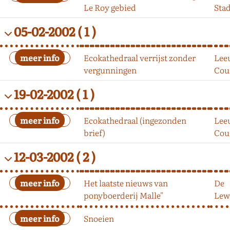
Le Roy gebied
Sta
05-02-2002
( 1 )
Ecokathedraal verrijst zonder
Lee
vergunningen
Cou
19-02-2002
( 1 )
Ecokathedraal (ingezonden
Lee
brief)
Cou
12-03-2002
( 2 )
Het laatste nieuws van
De
ponyboerderij Malle"
Lew
Snoeien