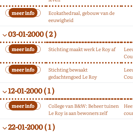
Ecokathedraal, gebouw van de
eeuwigheid
03-01-2000
( 2 )
Stichting maakt werk Le Roy af
Lee
Cou
Stichting bewaakt
Lee
gedachtengoed Le Roy
Cou
12-01-2000
( 1 )
College van B&W: Beheer tuinen
Hee
Le Roy is aan bewoners zelf
cou
22-01-2000
( 1 )