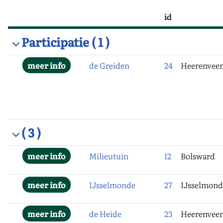
Projectnaam
id
Plaats
Participatie
( 1 )
de Greiden
24
Heerenvee
( 3 )
Milieutuin
12
Bolsward
IJsselmonde
27
IJsselmond
de Heide
23
Heerenvee