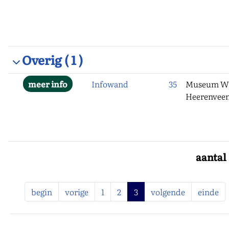
Overig
( 1 )
Infowand
35
Museum Wi
Heerenvee
aantal
begin
vorige
1
2
3
volgende
einde