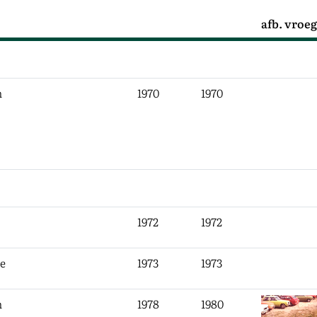
Start
Eind
afb. vroe
n
1970
1970
1972
1972
e
1973
1973
n
1978
1980