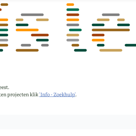
eest.
ten projecten klik
'Info - Zoekhulp'
.