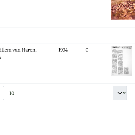
llem van Haren,
1994
0
n