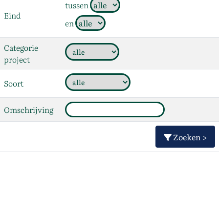
tussen
Eind
en
Categorie
project
Soort
Omschrijving
Zoeken >