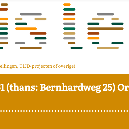
ellingen, TIJD-projecten of overige)
61 (thans: Bernhardweg 25) 