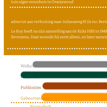
tuin eigen woonhuis in Oranjewoud
adres tot aan verhuizing naar Julianaweg 61 (is nu: Ber
Le Roy heeft na zijn aanstelling aan de Rijks HBS in 1
Sevensma. Daar woonde hij eerst alleen, en later sam
Welkom
Projecten
Publicaties
Gebeurtenissen
Biografisch