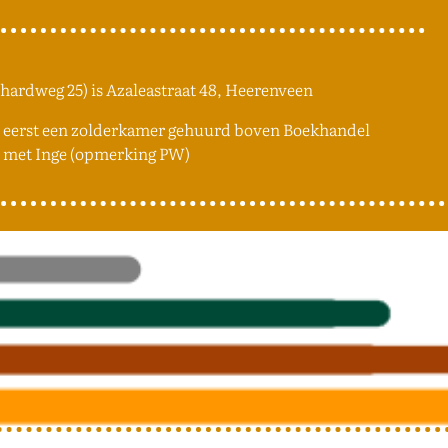
nhardweg 25) is Azaleastraat 48, Heerenveen
949 eerst een zolderkamer gehuurd boven Boekhandel
en met Inge (opmerking PW)