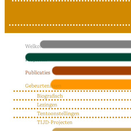
Welkom
Projecten
Publicaties
Gebeurtenissen
Biografisch
Lezingen
Tentoonstellingen
TIJD-Projecten