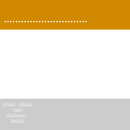
contact
-
colofon
-
login
-
disclaimer
-
English