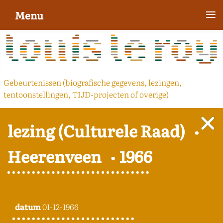
≡
Menu
Gebeurtenissen (biografische gegevens, lezingen,
tentoonstellingen, TIJD-projecten of overige)
lezing (Culturele Raad)
Heerenveen
1966
datum
01-12-1966