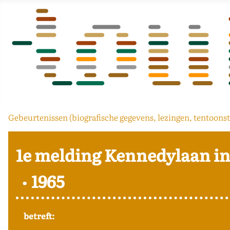
Gebeurtenissen (biografische gegevens, lezingen, tentoonst
1e melding Kennedylaan in
1965
betreft: