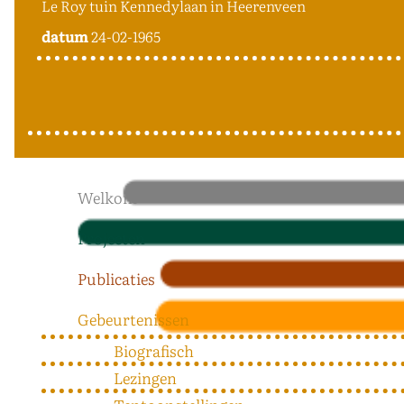
Le Roy tuin Kennedylaan in Heerenveen
datum
24-02-1965
Welkom
Projecten
Publicaties
Gebeurtenissen
Biografisch
Lezingen