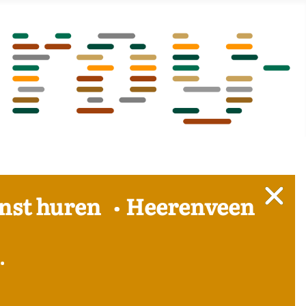
nst huren
Heerenveen