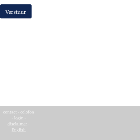
Verstuur
contact
-
colofon
-
login
-
disclaimer
-
English