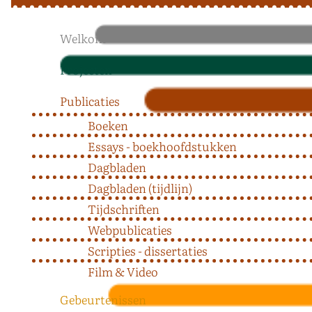
Welkom
Projecten
Publicaties
Boeken
Essays - boekhoofdstukken
Dagbladen
Dagbladen (tijdlijn)
Tijdschriften
Webpublicaties
Scripties - dissertaties
Film & Video
Gebeurtenissen