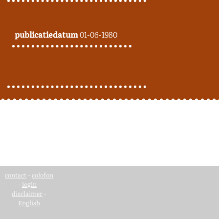
publicatiedatum
01-06-1980
contact
-
colofon
-
login
-
disclaimer
-
English