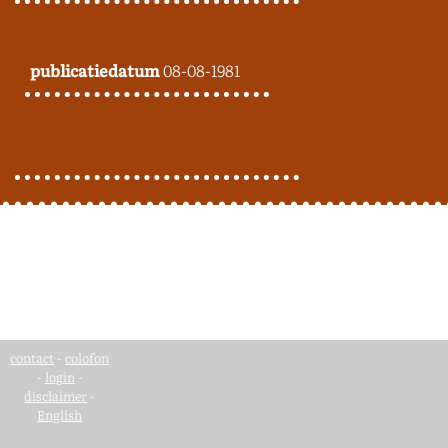
publicatiedatum
08-08-1981
contact
-
colofon
-
login
-
disclaimer
-
English