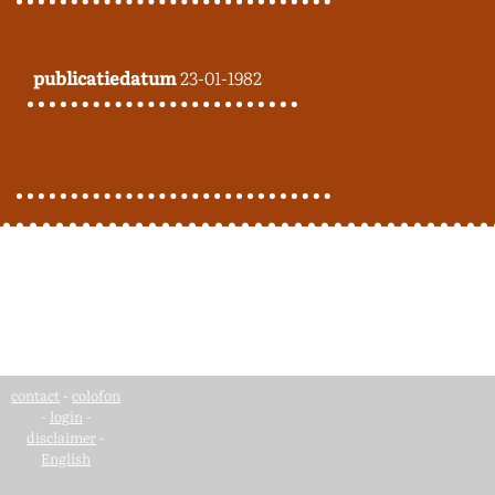
publicatiedatum
23-01-1982
contact
-
colofon
-
login
-
disclaimer
-
English