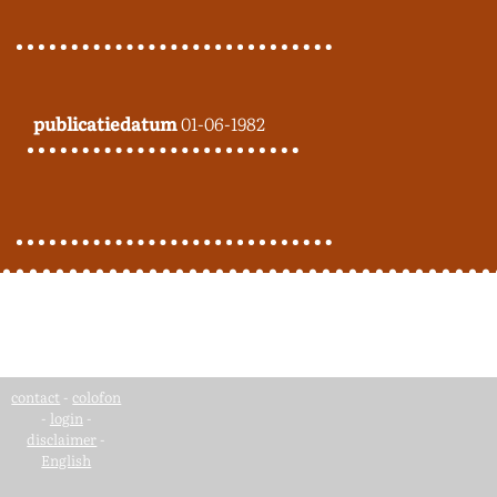
publicatiedatum
01-06-1982
contact
-
colofon
-
login
-
disclaimer
-
English