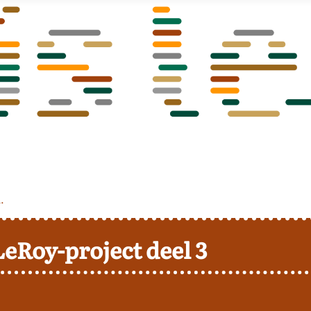
.
LeRoy-project deel 3