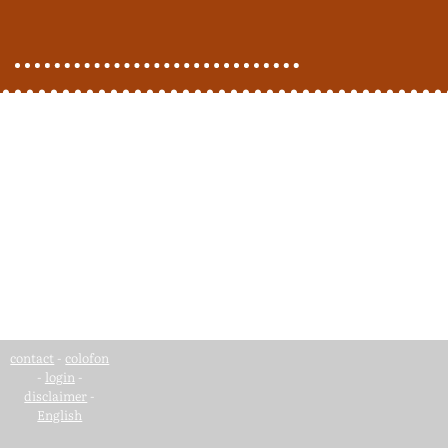
contact
-
colofon
-
login
-
disclaimer
-
English