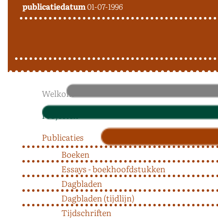
publicatiedatum
01-07-1996
Welkom
Projecten
Publicaties
Boeken
Essays - boekhoofdstukken
Dagbladen
Dagbladen (tijdlijn)
Tijdschriften