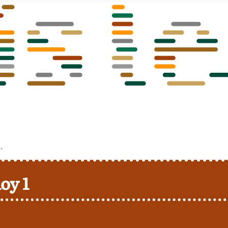
.
oy 1