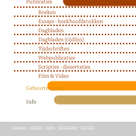
Publicaties
Boeken
Essays - boekhoofdstukken
Dagbladen
Dagbladen (tijdlijn)
Tijdschriften
Webpublicaties
Scripties - dissertaties
Film & Video
Gebeurtenissen
Info
contact
-
colofon
-
login
-
disclaimer
-
English