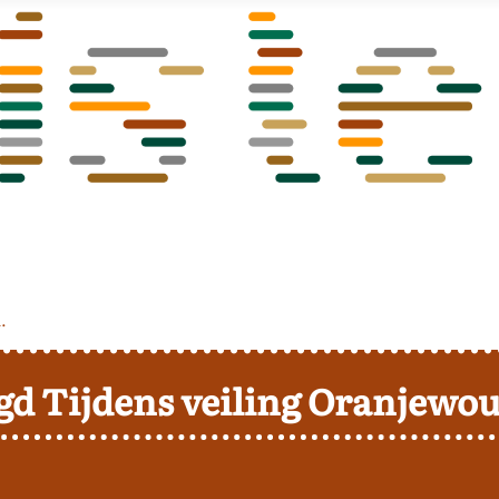
.
gd
Tijdens veiling Oranjewo