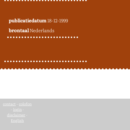
publicatiedatum
18-12-1999
brontaal
Nederlands
contact
-
colofon
-
login
-
disclaimer
-
English