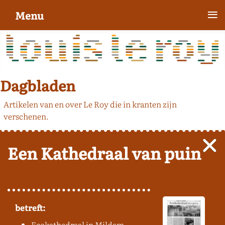
≡
Menu
Dagbladen
Artikelen van en over Le Roy die in kranten zijn
verschenen.
Een Kathedraal van puin
betreft:
Ecokathedraal in Mildam