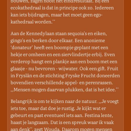
bouwen, zagen nooit het eindresultaat. Bij een
ecokathedraal is dat in principe ook zo. Iedereen
kan iets bijdragen, maar het moet geen ego-
kathedraal worden.’’
Aan de Kennedylaan staan sequoia’s en eiken,
gingo’s en berken door elkaar. Een anonieme
‘donateur’ heeft een boompje geplant met een
hekje er omheen en een siervlindertje erbij. Even
verderop hangt een plankje aan een boom met een
glaasje - nu bevroren - wijwater. Ook een gift. Fruit
in Fryslân en de stichting Fryske Frucht doneerden
bovendien verschillende appel- en perenrassen.
,,Mensen mogen daarvan plukken, dat is het idee.’’
Belangrijk is om te kijken naar de natuur. ,,Je voegt
iets toe, maar dat doe je rustig. Je kijkt wat er
gebeurt en past eventueel iets aan. Festina lente,
haast je langzaam. Dat is een spreuk waar ik vaak
aan denk’’, zegt Wouda. Daarom mogen mensen