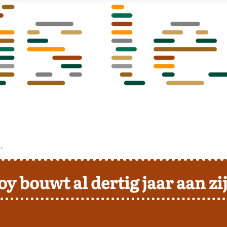
.
oy bouwt al dertig jaar aan z