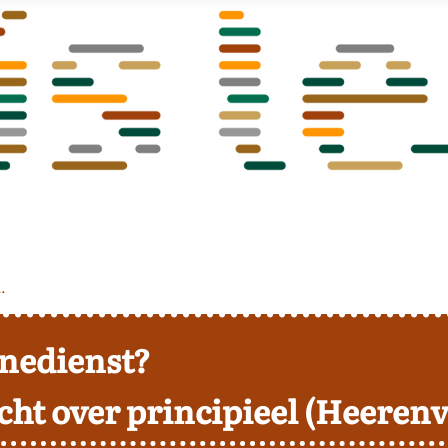
.
tinedienst?
cht over principieel (Heeren