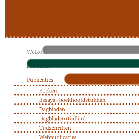
Welkom
Projecten
Publicaties
Boeken
Essays - boekhoofdstukken
Dagbladen
Dagbladen (tijdlijn)
Tijdschriften
Webpublicaties