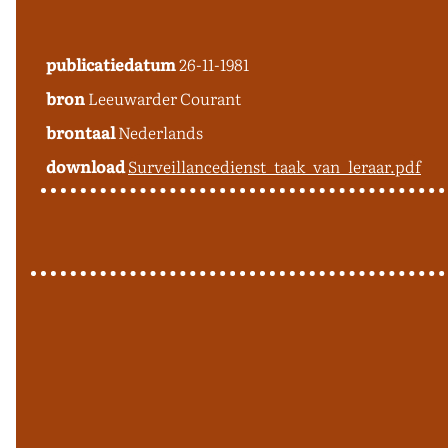
publicatiedatum
26-11-1981
bron
Leeuwarder Courant
brontaal
Nederlands
download
Surveillancedienst_taak_van_leraar.pdf