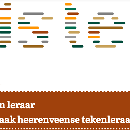
.
n leraar
aak heerenveense tekenlera