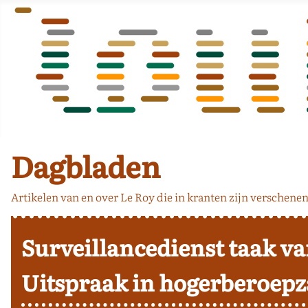
Dagbladen
Artikelen van en over Le Roy die in kranten zijn verschenen
Surveillancedienst taak va
Uitspraak in hogerberoepz