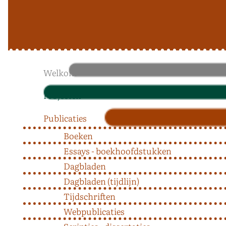
Welkom
Projecten
Publicaties
Boeken
Essays - boekhoofdstukken
Dagbladen
Dagbladen (tijdlijn)
Tijdschriften
Webpublicaties