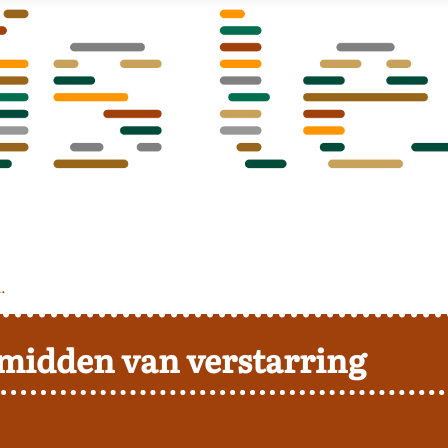
.
midden van verstarring