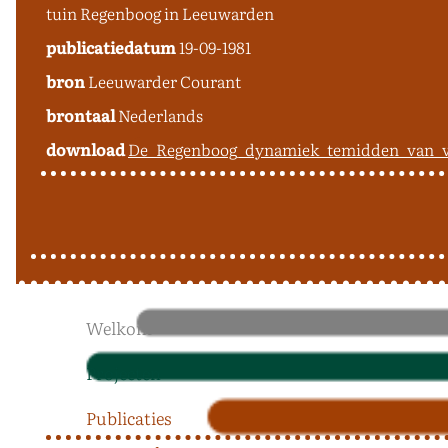
tuin Regenboog in Leeuwarden
publicatiedatum
19-09-1981
bron
Leeuwarder Courant
brontaal
Nederlands
download
De_Regenboog_dynamiek_temidden_van_ve
Welkom
Projecten
Publicaties