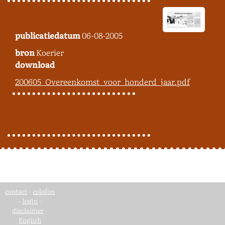
publicatiedatum
06-08-2005
bron
Koerier
download
200605_Overeenkomst_voor_honderd_jaar.pdf
contact
-
colofon
-
login
-
disclaimer
-
English