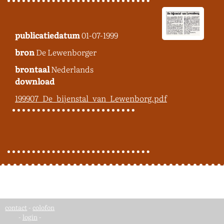
publicatiedatum
01-07-1999
bron
De Lewenborger
brontaal
Nederlands
download
199907_De_bijenstal_van_Lewenborg.pdf
contact
-
colofon
-
login
-