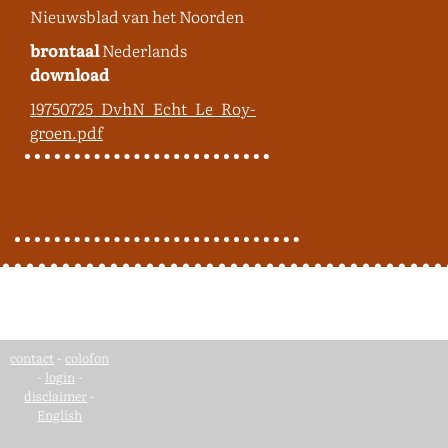
Nieuwsblad van het Noorden
brontaal
Nederlands
download
19750725_DvhN_Echt_Le_Roy-
groen.pdf
contact
-
colofon
-
login
-
disclaimer
-
English