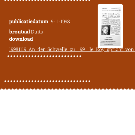
publicatiedatum
19-11-1998
brontaal
Duits
download
19981119_An_der_Schwelle_zu__99__le_Roy_spricht_vo