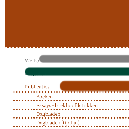
Welkom
Projecten
Publicaties
Boeken
Essays - boekhoofdstukken
Dagbladen
Dagbladen (tijdlijn)