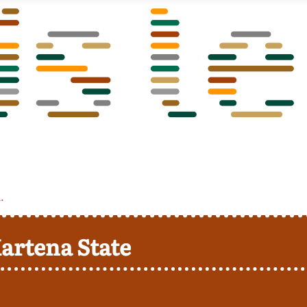
.
artena State