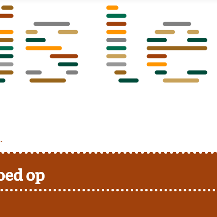
.
oed op