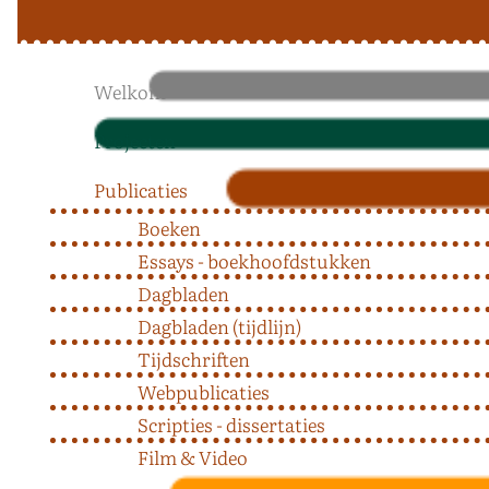
Welkom
Projecten
Publicaties
Boeken
Essays - boekhoofdstukken
Dagbladen
Dagbladen (tijdlijn)
Tijdschriften
Webpublicaties
Scripties - dissertaties
Film & Video