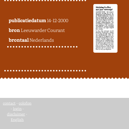
publicatiedatum
14-12-2000
bron
Leeuwarder Courant
brontaal
Nederlands
contact
-
colofon
-
login
-
disclaimer
-
English