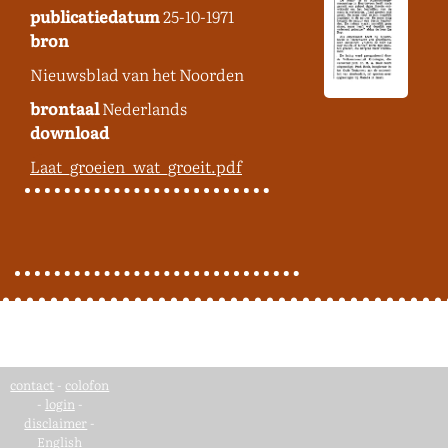
publicatiedatum
25-10-1971
bron
Nieuwsblad van het Noorden
brontaal
Nederlands
download
Laat_groeien_wat_groeit.pdf
contact
-
colofon
-
login
-
disclaimer
-
English