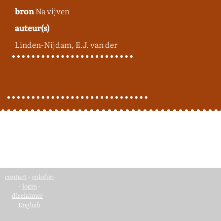
bron
Na vijven
auteur(s)
Linden-Nijdam, E.J. van der
contact
-
colofon
-
login
-
disclaimer
-
English