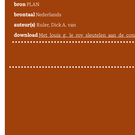
bron
PLAN
brontaal
Nederlands
auteur(s)
Ruler, Dick A. van
download
Met_louis_g._le_roy_sleutelen_aan_de_co