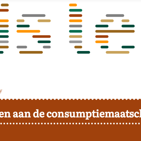
y
elen aan de consumptiemaatsc