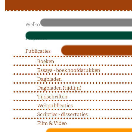
Welkom
Projecten
Publicaties
Boeken
Essays - boekhoofdstukken
Dagbladen
Dagbladen (tijdlijn)
Tijdschriften
Webpublicaties
Scripties - dissertaties
Film & Video