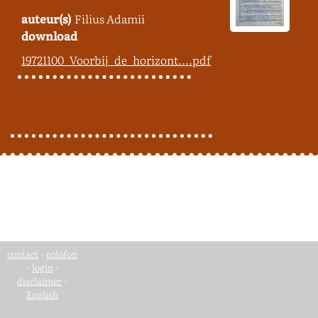
auteur(s)
Filius Adamii
download
19721100_Voorbij_de_horizont....pdf
contact
-
colofon
-
login
-
disclaimer
-
English