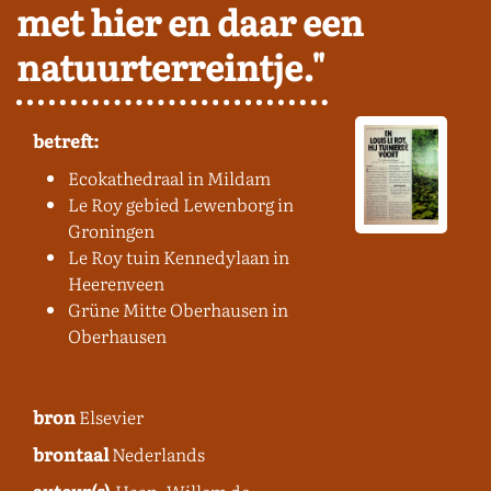
met hier en daar een
natuurterreintje."
betreft:
Ecokathedraal in Mildam
Le Roy gebied Lewenborg in
Groningen
Le Roy tuin Kennedylaan in
Heerenveen
Grüne Mitte Oberhausen in
Oberhausen
bron
Elsevier
brontaal
Nederlands
auteur(s)
Haan, Willem de