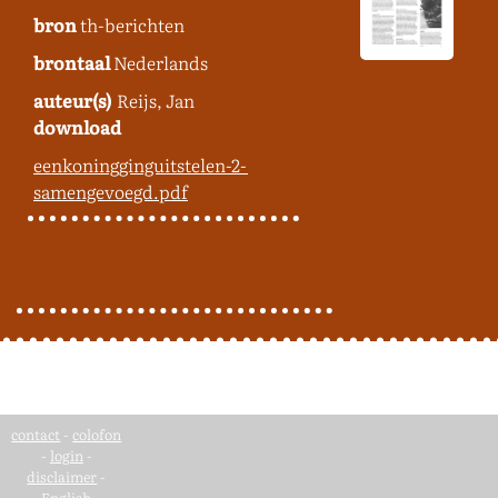
bron
th-berichten
brontaal
Nederlands
auteur(s)
Reijs, Jan
download
eenkoningginguitstelen-2-
samengevoegd.pdf
contact
-
colofon
-
login
-
disclaimer
-
English