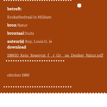
betreft:
Ecokathedraal in Mildam
bron
Natur
brontaal
Duits
auteur(s)
Roy, Louis G. le
download
198610_Kein_Reservat_f__r_Gr__ne_Denker_Natur.pdf
oktober 1986