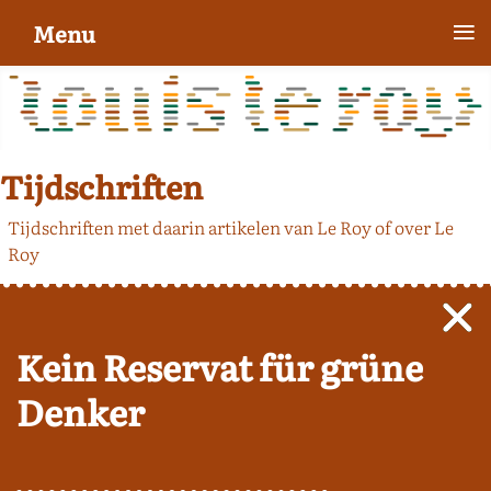
≡
Menu
Tijdschriften
Tijdschriften met daarin artikelen van Le Roy of over Le
Roy
Kein Reservat für grüne
Denker